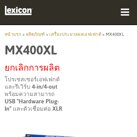
ผลิตภัณฑ์
หน้าแรก
>
ผลิตภัณฑ์
>
เครื่องประมวลผลเอฟเฟกต์
>
MX400XL
MX400XL
ที่ซื้อสินค้า
มืออาชีพ
ยกเลิกการผลิต
กรณีศึกษา
โปรเซสเซอร์เอฟเฟกต์
และรีเวิร์บ 4-in/4-out
การฝึกอบรม
พร้อมความสามารถ
USB "Hardware Plug-
การสนับสนุน
In" และตัวเชื่อมต่อ XLR
ภาษา/ภูมิภาค