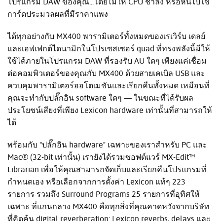
โปรแกรม DAW ของคุณ...โดยไม่ให้ CPU ช้าลง หรือหันไปใช้
การ์ดประมวลผลที่มีราคาแพง
ได้ทุกอย่างกับ MX400 พารามิเตอร์ทั้งหมดของเรเวิร์บ เดลย์
และเอฟเฟกต์ไดนามิกในโปรเซสเซอร์ quad ที่ทรงพลังนี้มีให้
ใช้ได้ภายในโปรแกรม DAW ที่รองรับ AU ใดๆ เพียงแค่เชื่อม
ต่อคอมพิวเตอร์ของคุณกับ MX400 ด้วยสายเคเบิล USB และ
ควบคุมพารามิเตอร์ออโตเมชันและเรียกคืนทั้งหมด เหมือนที่
คุณจะทำกับปลั๊กอิน software ใดๆ — ในขณะที่ได้รับผล
ประโยชน์เสียงที่เพียง Lexicon hardware เท่านั้นที่สามารถให้
ได้
พร้อมกับ "ปลั๊กอิน hardware" เฉพาะของเราสำหรับ PC และ
Mac® (32-bit เท่านั้น) เรายังได้รวมซอฟต์แวร์ MX-Edit™
Librarian เพื่อให้คุณสามารถจัดเก็บและเรียกคืนโปรแกรมที่
กำหนดเอง หรือเลือกจากการตั้งค่า Lexicon แท้ๆ 223
รายการ รวมถึง Surround Programs 25 รายการที่อุทิศให้
เฉพาะ ที่แกนกลาง MX400 คือทุกสิ่งที่คุณคาดหวังจากบริษัท
ที่คิดค้น digital reverberation: Lexicon reverbs, delays และ