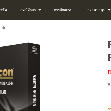
อาชีพ
กรณีศึกษา
การฝึกอบรม
การสนับสนุน
ข่าว
ติดต่อเรา
erb
ug-in Bundle
ศูนย์ช่วยเหลือตล
ug-in Bundle
ซอฟต์แวร์
g-in Bundle
เฟิร์มแวร์
al)
การดาวน์โหลด
ย
การรับประกัน
V
การลงทะเบียนผล
บริการ
ภ