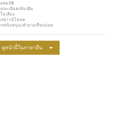
ณสมบัติ
Portuguê
ยละเอียดเพิ่มเติม
โมเสียง
عربي
ารดาวน์โหลด
ารสนับสนุน/คำถามที่พบบ่อย
Ελληνι
עברית
ดูหน้านี้ในภาษาอื่น
हिन्दी
Bahasa I
Italiano
ខ្មែរ
Polski
Svenska
ภาษาไท