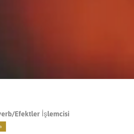
Portuguê
عربي
Ελληνι
עברית
हिन्दी
Bahasa I
Italiano
ខ្មែរ
Polski
Svenska
erb/Efektler İşlemcisi
ภาษาไทย
ı