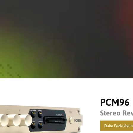
PCM96
Stereo Rev
Daha Fazla Ayrınt