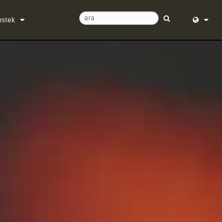
estek
ize Ulaşın
English (
/24 Yardım Merkezi
Deutsch
azılım
Español
rün yazılımı
Français
ndirmeler
Dansk
aranti
中文
rün kaydı
日本語
ervis
Nederlan
한국어