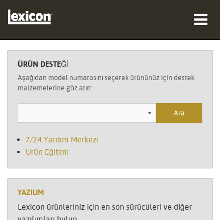
ürünler
ÜRÜN DESTEĞI
nereden satın alınır
Aşağıdan model numarasını seçerek ürününüz için destek
malzemelerine göz atın:
profesyoneller
Vaka çalışmaları
7/24 Yardım Merkezi
eğitim
Ürün Eğitimi
destek
YAZILIM
Lexicon ürünleriniz için en son sürücüleri ve diğer
Dil/Bölge
yazılımları bulun