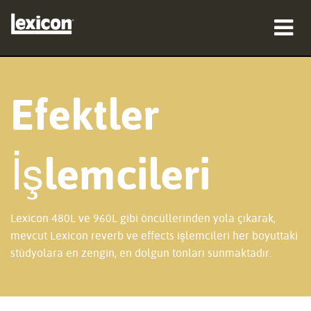
ürünler
Efektler
nereden satın alınır
profesyoneller
İşlemcileri
Vaka çalışmaları
eğitim
Lexicon 480L ve 960L gibi öncüllerinden yola çıkarak,
destek
mevcut Lexicon reverb ve effects işlemcileri her boyuttaki
stüdyolara en zengin, en dolgun tonları sunmaktadır.
Dil/Bölge