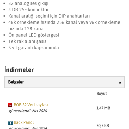
32 analog ses çıkışı
4 DB-25F konnektör
Kanal aralığı seçimi için DIP anahtarları
48k örnekleme hızında 256 kanal veya 96k örnekleme
hızında 128 kanal
Ön panel LED göstergesi
Tek rak alanı şasisi
3 yıl garanti kapsamında
İndirmeler
Belgeler
Boyut
BOB-32 Veri sayfası
1,47 MB
güncellendi: Nis 2026
Back Panel
30,5 KB
güncellendi: Nis 2026