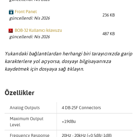
Front Panel
236 KB
güncellendi: Nis 2026
BOB-32 Kullanıcı kılavuzu
487 KB
güncellendi: Nis 2026
Yukarıdaki bağlantılardan herhangi biri tarayıcınızda garip
karakterlere yol açıyorsa, dosyayı bilgisayarınıza
kaydetmek için dosyaya sağ tıklayın.
Özellikler
Analog Outputs
4 DB-25F Connectors
Maximum Output
+19dBu
Level
Frequency Response
20Hz - 20kHz (+0.5dB/-1dB)