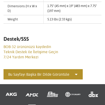
1.75" (45 mm) x 19" (483 mm) x 7.75"
Dimensions (H x W x
D)
(197 mm)
Weight
5.13 lbs (2.33 kgs)
Destek/SSS
BOB-32 ürününüzü kaydedin
Teknik Destek ile İletişime Geçin
7/24 Yardım Merkezi
Bu Sayfayı Başka Bir Dilde Görüntüle