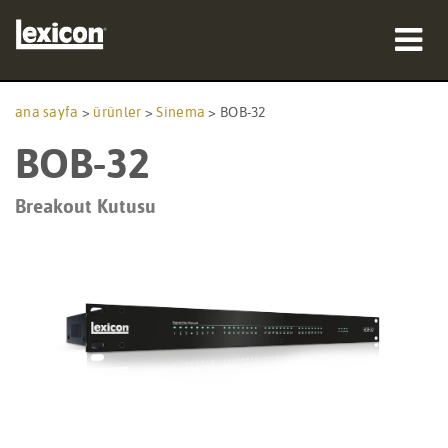
ürünler
ana sayfa
>
ürünler
>
Sinema
>
BOB-32
BOB-32
nereden satın alınır
profesyoneller
Breakout Kutusu
Vaka çalışmaları
eğitim
destek
Dil/Bölge