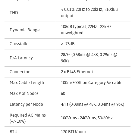
< 0.01% 20Hz to 20kHz, +10dBu
THD
output
108dB typical, 22Hz - 22kHz
Dynamic Range
unweighted
Crosstalk
< -75dB
28/Fs (0.58ms @ 48K, 0.29ms @
D/A Latency
96K)
Connectors
2 x RJ45 Ethernet
Max Cable Length
100m/300ft on Category 5e cable
Max # of Nodes
60
Latency per Node
4/Fs (0.08ms @ 48K, 0.04ms @ 96K)
Required AC Mains
100Vrms - 240Vrms, 50/60Hz
(+/- 10%)
BTU
170 BTU/hour