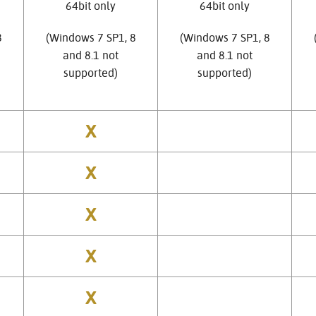
64bit only
64bit only
8
(Windows 7 SP1, 8
(Windows 7 SP1, 8
and 8.1 not
and 8.1 not
supported)
supported)
X
X
X
X
X