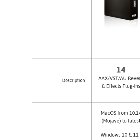
14
AAX/VST/AU Reve
Description
& Effects Plug-in
MacOS from 10.1
(Mojave) to lates
Windows 10 & 11 