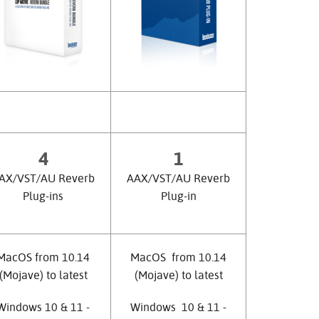
Türkçe
Tiếng Việ
Português
4
1
AX/VST/AU Reverb
AAX/VST/AU Reverb
Plug-ins
Plug-in
MacOS from 10.14
MacOS from 10.14
(Mojave) to latest
(Mojave) to latest
Windows 10 & 11 -
Windows 10 & 11 -