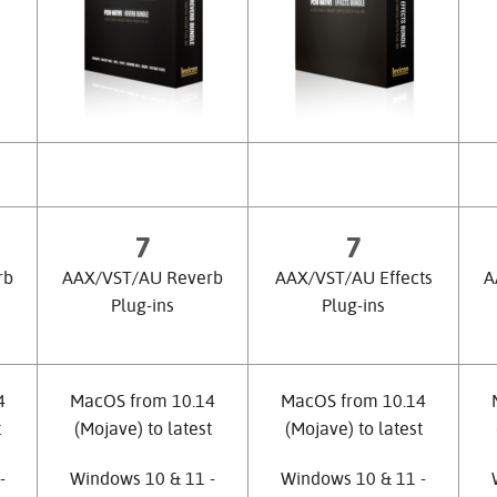
7
7
rb
AAX/VST/AU Reverb
AAX/VST/AU Effects
A
s
Plug-ins
Plug-ins
4
MacOS from 10.14
MacOS from 10.14
t
(Mojave) to latest
(Mojave) to latest
-
Windows 10 & 11 -
Windows 10 & 11 -