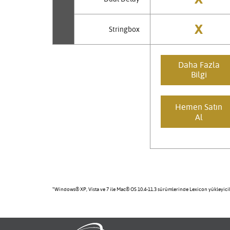
X
Stringbox
Daha Fazla
Bilgi
Hemen Satın
Al
*Windows® XP, Vista ve 7 ile Mac® OS 10.4-11.3 sürümlerinde Lexicon yükleyicil