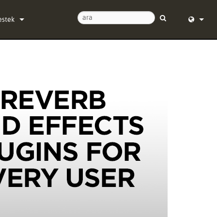
estek
ize Ulaşın
English (
/24 Yardım Merkezi
Deutsch
azılım
Español
rün yazılımı
Français
ndirmeler
Dansk
aranti
中文
rün kaydı
日本語
ervis
Nederlan
한국어