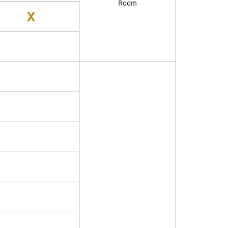
Room
X