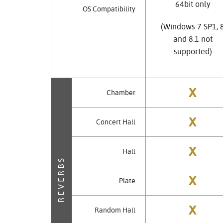
64bit only
OS Compatibility
(Windows 7 SP1, 
and 8.1 not
supported)
X
Chamber
X
Concert Hall
X
Hall
REVERBS
X
Plate
X
Random Hall