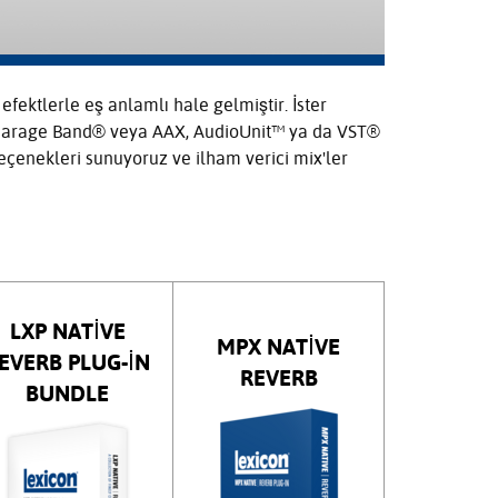
Portuguê
عربي
Ελληνι
efektlerle eş anlamlı hale gelmiştir. İster
®, Garage Band® veya AAX, AudioUnit™ ya da VST®
עברית
seçenekleri sunuyoruz ve ilham verici mix'ler
हिन्दी
Bahasa I
Italiano
ខ្មែរ
LXP NATIVE
MPX NATIVE
EVERB PLUG-IN
Polski
REVERB
BUNDLE
Svenska
ภาษาไทย