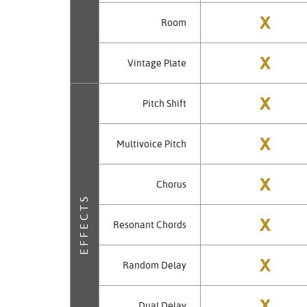
X
Room
X
Vintage Plate
X
Pitch Shift
X
Multivoice Pitch
X
Chorus
EFFECTS
X
Resonant Chords
X
Random Delay
X
Dual Delay