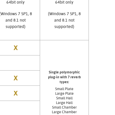
64bit only
64bit only
(Windows 7 SP1, 8
(Windows 7 SP1, 8
and 8.1 not
and 8.1 not
supported)
supported)
X
Single polymorphic
X
plug-in with 7 reverb
types:
Small Plate
X
Large Plate
Small Hall
Large Hall
Small Chamber
Large Chamber