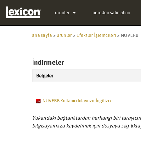
ürünler
nereden satın alınır
Eklentiler
PCM Total Bundle
ana sayfa
>
ürünler
>
Efektler İşlemcileri
>
NUVERB
Efektler İşlemcileri
PCM Native Reverb Plug
PCM92
Sinema
PCM Native Effects Plug
PCM96
QLI-32
İndirmeler
Üretimden kalkmış ürünler
LXP Native Reverb Plug-
PCM96 Surround
BOB-32
Belgeler
MPX Native Reverb
PCM96 Surround (digital
NUVERB Kullanıcı kılavuzu-İngilizce
Yukarıdaki bağlantılardan herhangi biri tarayıcın
bilgisayarınıza kaydetmek için dosyaya sağ tıklay