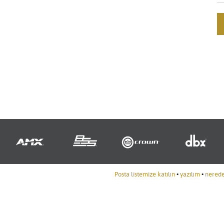
Posta listemize katılın
•
yazılım
•
nereden