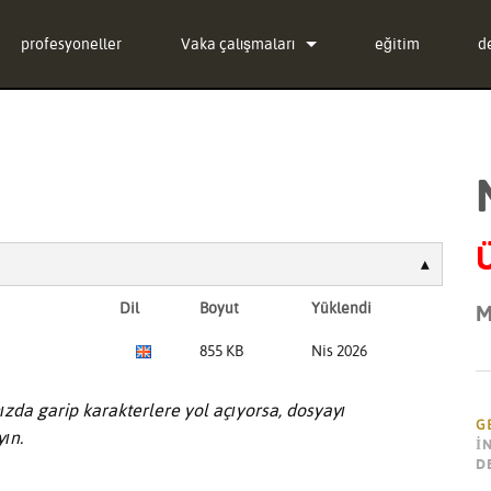
profesyoneller
Vaka çalışmaları
eğitim
d
haberler
B
-in Bundle
7
-in Bundle
y
in Bundle
ü
Ü
)
İ
Dil
Boyut
Yüklendi
M
G
855 KB
Nis 2026
ü
ızda garip karakterlere yol açıyorsa, dosyayı
S
G
ın.
İ
D