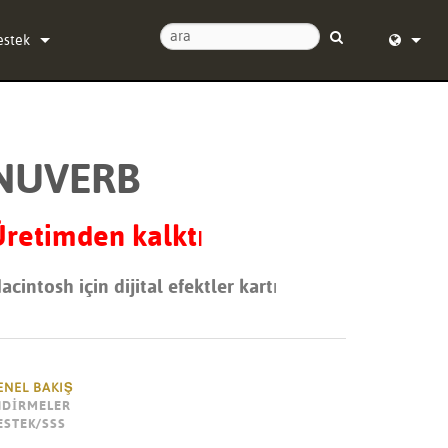
estek
ize Ulaşın
English (
/24 Yardım Merkezi
Deutsch
NUVERB
azılım
Español
rün yazılımı
Français
retimden kalktı
ndirmeler
Dansk
acintosh için dijital efektler kartı
aranti
中文
rün kaydı
日本語
ervis
Nederlan
ENEL BAKIŞ
NDIRMELER
한국어
ESTEK/SSS