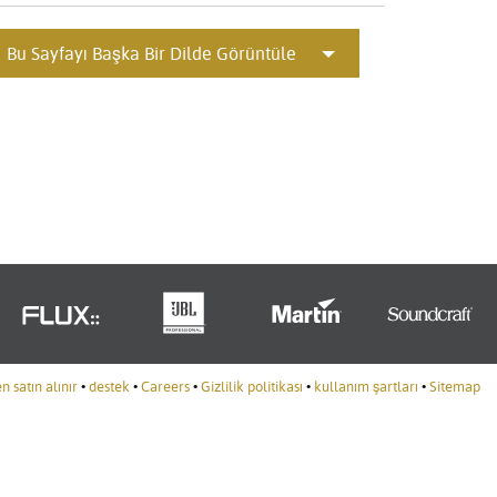
Portuguê
Bu Sayfayı Başka Bir Dilde Görüntüle
عربي
Ελληνι
עברית
हिन्दी
Bahasa I
Italiano
ខ្មែរ
Polski
 satın alınır
•
destek
•
Careers
•
Gizlilik politikası
•
kullanım şartları
•
Sitemap
Svenska
ภาษาไทย