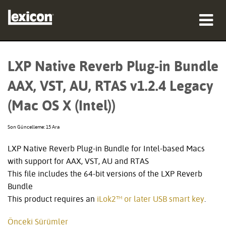
ürünler
LXP Native Reverb Plug-in Bundle
nereden satın alınır
AAX, VST, AU, RTAS v1.2.4 Legacy
profesyoneller
(Mac OS X (Intel))
Vaka çalışmaları
Son Güncelleme: 15 Ara
eğitim
LXP Native Reverb Plug-in Bundle for Intel-based Macs
with support for AAX, VST, AU and RTAS
destek
This file includes the 64-bit versions of the LXP Reverb
Bundle
This product requires an
iLok2™ or later USB smart key
.
Dil/Bölge
Önceki Sürümler