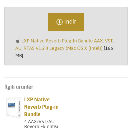
Indir
LXP Native Reverb Plug-In Bundle AAX, VST,
AU, RTAS V1.2.4 Legacy (Mac OS X (Intel))
[166
MB]
İlgili ürünler
LXP Native
Reverb Plug-in
Bundle
4 AAX/VST/AU
Reverb Eklentisi