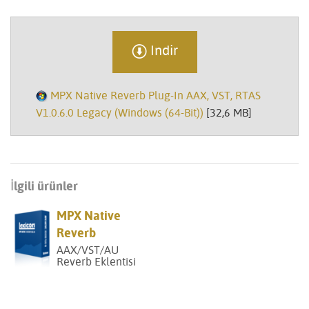
Indir
MPX Native Reverb Plug-In AAX, VST, RTAS
V1.0.6.0 Legacy (Windows (64-Bit))
[32,6 MB]
İlgili ürünler
MPX Native
Reverb
AAX/VST/AU
Reverb Eklentisi