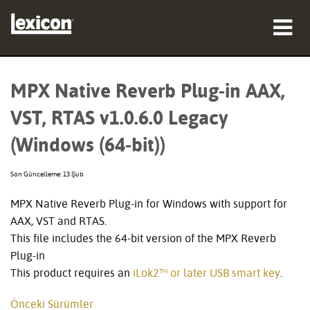
ürünler
MPX Native Reverb Plug-in AAX,
nereden satın alınır
VST, RTAS v1.0.6.0 Legacy
profesyoneller
(Windows (64-bit))
Vaka çalışmaları
Son Güncelleme: 13 Şub
eğitim
MPX Native Reverb Plug-in for Windows with support for
AAX, VST and RTAS.
destek
This file includes the 64-bit version of the MPX Reverb
Plug-in
This product requires an
iLok2™ or later USB smart key
.
Dil/Bölge
Önceki Sürümler