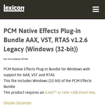
ürünler
PCM Native Effects Plug-in
nereden satın alınır
Bundle AAX, VST, RTAS v1.2.6
profesyoneller
Legacy (Windows (32-bit))
Vaka çalışmaları
Son Güncelleme: 30 Haz
eğitim
PCM Native Effects Plug-in Bundle for Windows with
support for AAX, VST and RTAS
destek
This file includes Windows (32-bit) of the PCM Effects
Bundle
This product requires an
iLok2™ or later USB smart key
.
Dil/Bölge
Önceki Sürümler