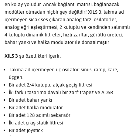
en kolay yoludur. Ancak bağlantı matrisi, bağlanacak
modüller olmadan hiçbir şey değildir! XILS 3, takma ad
içermeyen sıcak ses çıkaran analog tarzı osilatörler,
analog eğri eşleştirmesi, 2 kutuplu ve kendinden salınımlı
4 kutuplu dinamik filtreler, hızlı zarflar, gürültü üreteci,
bahar yankı ve halka modülatör ile donatılmıştır.
XILS 3
şu özellikleri içerir:
Takma ad içermeyen üç osilatör: sinüs, ramp, kare,
üçgen.
Bir adet 2/4 kutuplu alçak geçiş filtresi
İki farklı tasarıma dayalı bir zarf: trapez ve ADSR
Bir adet bahar yankı
Bir adet halka modülatör.
Bir adet 128 adımlı sekansör
İki adet çıkış statik filtresi
Bir adet joystick