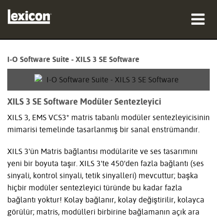
ürünler
I-O Software Suite - XILS 3 SE Software
nereden satın alınır
profesyoneller
XILS 3 SE Software Modüler Sentezleyici
XILS 3, EMS VCS3* matris tabanlı modüler sentezleyicisinin
Vaka çalışmaları
mimarisi temelinde tasarlanmış bir sanal enstrümandır.
eğitim
XILS 3'ün Matris bağlantısı modülarite ve ses tasarımını
destek
yeni bir boyuta taşır. XILS 3'te 450'den fazla bağlantı (ses
sinyali, kontrol sinyali, tetik sinyalleri) mevcuttur; başka
hiçbir modüler sentezleyici türünde bu kadar fazla
bağlantı yoktur! Kolay bağlanır, kolay değiştirilir, kolayca
görülür; matris, modülleri birbirine bağlamanın açık ara
Dil/Bölge