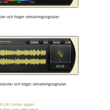
ster och höger utmatningssignaler.
 vänster och höger utmatningssignaler.
FLUX::Center-appen
ng eller iLok USB-enhet