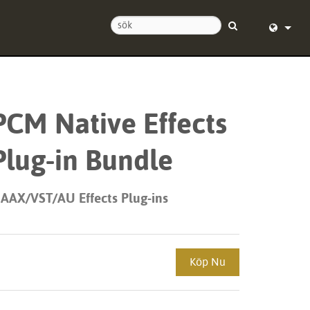
ss
English (
 dygnet runt
Deutsch
PCM Native Effects
ra
Español
Plug-in Bundle
Français
ngar
Dansk
 AAX/VST/AU Effects Plug-ins
中文
strering
日本語
Köp Nu
Nederlan
한국어