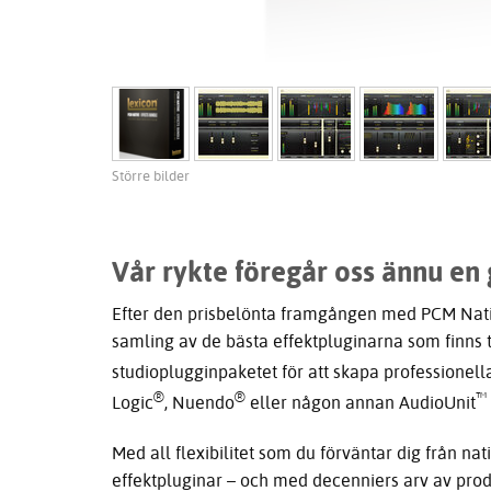
Större bilder
Vår rykte föregår oss ännu en 
Efter den prisbelönta framgången med PCM Nati
samling av de bästa effektpluginarna som finns t
studioplugginpaketet för att skapa professionel
®
®
™
Logic
, Nuendo
eller någon annan AudioUnit
Med all flexibilitet som du förväntar dig från nat
effektpluginar – och med decenniers arv av produ