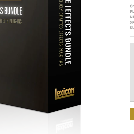
Ö
F
N
S
S