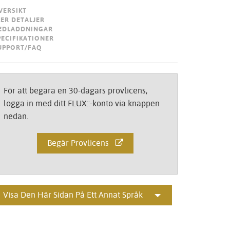
Portuguê
VERSIKT
LER DETALJER
عربي
EDLADDNINGAR
PECIFIKATIONER
Ελληνι
UPPORT/FAQ
עברית
हिन्दी
För att begära en 30-dagars provlicens,
logga in med ditt FLUX::-konto via knappen
Bahasa I
nedan.
Italiano
Begär Provlicens
ខ្មែរ
Polski
Svenska
Visa Den Här Sidan På Ett Annat Språk
ภาษาไทย