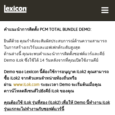
ผลิตภัณฑ์
คำแนะนำการติดตั้ง PCM TOTAL BUNDLE DEMO:
ที่ซื้อสินค้า
ยินดีด้วย คุณกำลังจะสัมผัสประสบการณ์ด้านความสามารถ
ในการสร้างเรเวิร์บและเอฟเฟกต์ระดับสูงสุด
มืออาชีพ
ด้านล่างนี้ คุณจะพบคำแนะนำการติดตั้งซอฟต์แวร์และคีย์
Demo iLok ซึ่งใช้ได้ 14 วันหลังจากที่คุณเปิดใช้งานคีย์
กรณีศึกษา
Demo ของ Lexicon นี้ต้องใช้การอนุญาต iLok2 คุณสามารถ
การฝึกอบรม
ซื้อ iLok2 จากตัวแทนจำหน่ายท้องถิ่นหรือ
ผ่าน
www.iLok.com
ระยะเวลา Demo จะเริ่มต้นเมื่อคุณ
การสนับสนุน
ดาวน์โหลดลีเซนส์ไปยังคีย์ iLok ของคุณ
คุณต้องใช้ iLok รุ่นที่สอง (iLok2) เพื่อให้ Demo นี้ทำงาน iLok
รุ่นแรกจะไม่ทำงานกับซอฟต์แวร์นี้
ภาษา/ภูมิภาค