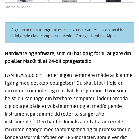
Større billeder
På grund af opdateringer til Mac OS X understøttes El Capitan ikke
på følgende class-compliant-enheder: Omega, Lambda, Alpha.
Hardware og software, som du har brug for til at gøre din
pc eller Mac® til et 24-bit optagestudio.
LAMBDA Studio™. Der er ingen nemmere måde at komme
i gang med desktop-optagelser! Du skal blot tilføje en
mikrofon, computer og musikalsk inspiration. Hvor som
helst, du kan tage din bærbare computer, lader Lambda
dig optage både et vokalnummer og et medfølgende
instrument på samme tid (eller to sangere/to
instrumenter). Den har to studiokvalitets-balancerede
mikrofoningange med fantomspænding til professionelle
kondensatormikrofoner og TRS-indsatser, som giver dig