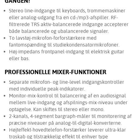
GANGEN!
Stereo line-indgange til keyboards, trommemaskiner
eller analog-udgang fra en cd-/mp3-afspiller. RF-
filtrerede TRS aktiv-balancerede indgange accepterer
både balancerede og ubalancerede signaler.
To lavstøj-mikrofon-forforstærkere med
fantomspænding til studiekondensatormikrofoner.
Høj-impedans frontpanel-indgang til elektrisk guitar
eller bas.
PROFESSIONELLE MIXER-FUNKTIONER
Separate mikrofon- og line-level indgangskontroller
med individuelle peak-indikatorer.
Monitor-mix-kontrol til balancering af en audiosignal
mellem live-indgang og afspilnings-mix-niveau under
optagelse. Kan skiftes til stereo eller mono.
2-kanals, 4-segment bargraph-måler til monitorering af
præcise niveauer på analog-til-digital-konverterne.
Højteffekt-hovedtelefon-forstærker leverer ultra-klar
troskab og tilstrækkelig effekt til enhver type