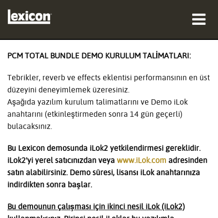
ürünler
PCM TOTAL BUNDLE DEMO KURULUM TALİMATLARI:
nereden satın alınır
Tebrikler, reverb ve effects eklentisi performansının en üst
düzeyini deneyimlemek üzeresiniz.
profesyoneller
Aşağıda yazılım kurulum talimatlarını ve Demo iLok
anahtarını (etkinleştirmeden sonra 14 gün geçerli)
Vaka çalışmaları
bulacaksınız.
eğitim
Bu Lexicon demosunda iLok2 yetkilendirmesi gereklidir.
iLok2'yi yerel satıcınızdan veya
www.iLok.com
adresinden
destek
satın alabilirsiniz. Demo süresi, lisansı iLok anahtarınıza
indirdikten sonra başlar.
Bu demounun çalışması için ikinci nesil iLok (iLok2)
Dil/Bölge