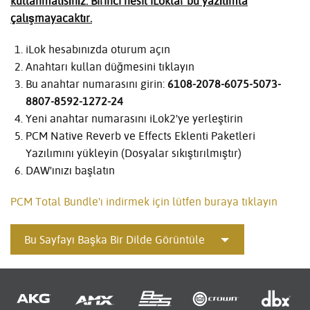
kullanmalısınız. Birinci nesil iLoklar bu yazılımla
çalışmayacaktır.
iLok hesabınızda oturum açın
Anahtarı kullan düğmesini tıklayın
Bu anahtar numarasını girin:
6108-2078-6075-5073-
8807-8592-1272-24
Yeni anahtar numarasını iLok2'ye yerleştirin
PCM Native Reverb ve Effects Eklenti Paketleri
Yazılımını yükleyin (Dosyalar sıkıştırılmıştır)
DAW'ınızı başlatın
PCM Total Bundle'ı indirmek için lütfen buraya tıklayın
Bu Sayfayı Başka Bir Dilde Görüntüle